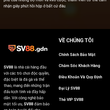
nhận giây phút hồi hộp ở bất cứ đâu.
VỀ CHÚNG TÔI
Chính Sách Bảo Mật
Chăm Sóc Khách Hàng
SV88
là nhà cái hàng đầu
với các trò chơi độc quyền,
Điều Khoản Và Quy Định
đặc biệt là đá gà và thể
thao, mang đến những trận
Đại Lý SV88
đấu kịch tính và đầy hấp
dẫn. Với công nghệ bảo
Thẻ VIP SV88
mật tối ưu,
SV88
đảm bảo