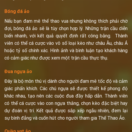
Bóng đá ảo
Nếu bạn đam mê thể thao vua nhưng không thích phải chờ
đợi, bóng đá ảo sẽ là tùy chọn hợp lý. Những trận cầu diễn
biến nhanh, với kết quả quyết định rất công bằng. Thành
viên có thể cá cược vào vô số loại kèo như châu Âu, châu Á
hoặc tỷ số chính xác. Hình ảnh và bình luận tạo khách hàng
có cảm giác như được xem một trận cầu thực thụ.
Đua ngựa ảo
Đây là bộ môn thú vị dành cho người đam mê tốc độ và cảm
giác phấn khích. Các chú ngựa sẽ được thiết kế phong độ
khác nhau, tạo nên các cuộc đua đầy hấp dẫn. Thành viên
có thể cá cược vào con ngựa thắng, chọn kèo đặc biệt hay
dự đoán vị trí. Kết quả được sắp xếp ngẫu nhiên, đem lại
sự bình đẳng và cuốn hút cho người tham gia Thể Thao Ảo.
Quần vợt ảo