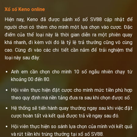
Xổ số Keno online
Hiện nay, Keno đã được sảnh
xổ số SV88 c
ập nhật để
người chơi có thêm cho mình một lựa chọn vào cược. Đặc
điểm của thể loại này là thời gian diễn ra một phiên quay
khá nhanh, đi kèm với đó là tỷ lệ trả thưởng cũng vô cùng
cao. Cùng đi vào các chi tiết cần nắm để trải nghiệm thể
loại này sau đây:
Anh em cần chọn cho mình 10 số ngẫu nhiên chạy từ
khoảng 00 đến 80.
Hội viên thực hiện đặt cược cho mình mức tiền phù hợp
theo quy định mà nền tảng đưa ra sau khi chọn được số.
Hệ thống sẽ tiến hành quay thưởng ngay sau khi việc đặt
cược hoàn tất và kết quả được trả về ngay sau đó.
Hội viên thực hiện so sánh lựa chọn của mình với kết quả
và rút tiền khi trúng thưởng tại
xổ số SV88.