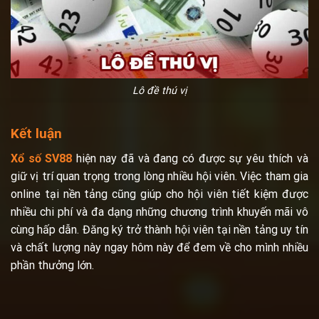
Lô đề thú vị
Kết luận
Xổ số SV88
hiện nay đã và đang có được sự yêu thích và
giữ vị trí quan trọng trong lòng nhiều hội viên. Việc tham gia
online tại nền tảng cũng giúp cho hội viên tiết kiệm được
nhiều chi phí và đa dạng những chương trình khuyến mãi vô
cùng hấp dẫn. Đăng ký trở thành hội viên tại nền tảng uy tín
và chất lượng này ngay hôm này để đem về cho mình nhiều
phần thưởng lớn.