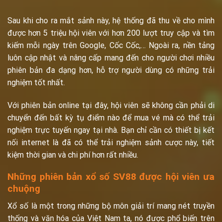
Sau khi cho ra mắt sảnh này, hệ thống đã thu về cho mình
được hơn 5 triệu hội viên với hơn 200 lượt truy cập và tìm
kiếm mỗi ngày trên Google, Cốc Cốc,… Ngoài ra, nền tảng
luôn cập nhật và nâng cấp mang đến cho người chơi nhiều
phiên bản đa dạng hơn, hỗ trợ người dùng có những trải
nghiệm tốt nhất.
Với phiên bản online tại đây, hội viên sẽ không cần phải di
chuyển đến bất kỳ tụ điểm nào để mua vé mà có thể trải
nghiệm trực tuyến ngay tại nhà. Bạn chỉ cần có thiết bị kết
nối internet là đã có thể trải nghiệm sảnh cược này, tiết
kiệm thời gian và chi phí hơn rất nhiều.
Những phiên bản xổ số SV88 được hội viên ưa
chuộng
Xổ số là một trong những bộ môn giải trí mang nét truyền
thống và văn hóa của Việt Nam ta, nó được phổ biến trên