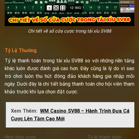
Chi tiết về số cửa cược trong tài xỉu SV88
Tỷ Lệ Thưởng
Tỷ lệ thanh toán trong tài xỉu SV88 so với những nền tảng
khác luôn được đánh giá cao hơn. Đây cũng là lý do vì sao
trò chơi luôn thu hút đông đảo khách hàng gia nhập mỗi
ngày. Dưới đây là chi tiết bảng thanh toán cho hội viên tham
khảo trước khi lựa chọn đặt cược:
Xem Thêm:
WM Casino SV88 – Hành Trình Đưa Cá
Cược Lên Tầm Cao Mới
Hình thức cược
Tỷ lệ thanh toán