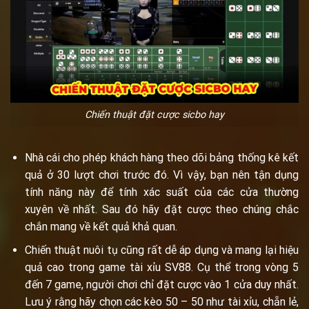
Chiến thuật đặt cược sicbo hay
Nhà cái cho phép khách hàng theo dõi bảng thống kê kết
quả ở 30 lượt chơi trước đó. Vì vậy, bạn nên tận dụng
tính năng này để tính xác suất của các cửa thường
xuyên về nhất. Sau đó hãy đặt cược theo chúng chắc
chắn mang về kết quả khả quan.
Chiến thuật nuôi tụ cũng rất dễ áp dụng và mang lại hiệu
quả cao trong game tài xỉu SV88. Cụ thể trong vòng 5
đến 7 game, người chơi chỉ đặt cược vào 1 cửa duy nhất.
Lưu ý rằng hãy chọn các kèo 50 – 50 như tài xỉu, chẵn lẻ,