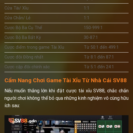
Cửa Tài/ Xỉu
1:1
Cửa Chẵn/ Lẻ
1:1
Cược Bộ Ba Cụ Thể
150-999:1
Cược Bộ Ba Bất Kỳ
30-87:1
Cược điểm trong game Tài Xỉu
Từ 50:1 đến 499:1
Cược đôi Đồng nhất
Từ 8:1 đến 87:1
Cược cặp đôi chính xác
Từ 5:1 đến 24:1
Cẩm Nang Chơi Game Tài Xỉu Từ Nhà Cái SV88
Nếu muốn thắng lớn khi đặt cược tài xỉu SV88, chắc chắn
người chơi không thể bỏ qua những kinh nghiệm vô cùng hữu
ích sau: