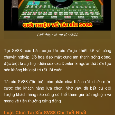
Giới thiệu về tài xỉu SV88
Tại SV88, các bàn cược tài xỉu được thiết kế vô cùng
chuyên nghiệp. Đồ hoạ đẹp mắt cùng âm thanh sống động,
đặc biệt là sự hiện diện của các Dealer là người thật đã tạo
nên không khí giải trí rất lôi cuốn.
Tài xỉu SV88 đặc biệt còn phân chia thành rất nhiều mức
cược cho khách hàng lựa chọn. Nhờ vậy, dù bất cứ đối
tượng khách hàng nào cũng có thể tham gia trải nghiệm và
mang về tiền thưởng xứng đáng.
Luật Chơi Tài Xỉu SV88 Chi Tiết Nhất