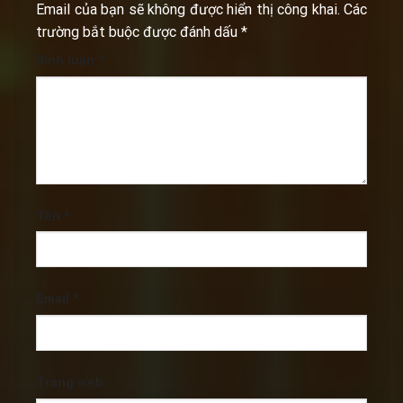
Email của bạn sẽ không được hiển thị công khai.
Các
trường bắt buộc được đánh dấu
*
Bình luận
*
Tên
*
Email
*
Trang web